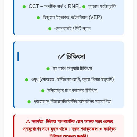
OCT – অপটিক নার্ভ ও RNFL
ফান্ডাস ফটোগ্রাফি
ভিজুয়াল ইভোকড পটেনশিয়াল (VEP)
এমআরআই / সিটি স্ক্যান
✅ চিকিৎসা
মূল কারণ অনুযায়ী চিকিৎসা
ওষুধ (স্টেরয়েড, ইমিউনোথেরাপি, ব্লাড থিনার ইত্যাদি)
মস্তিষ্কের চাপ কমানোর চিকিৎসা
প্রয়োজনে নিউরোলজিস্ট/নিউরোসার্জনের সহযোগিতা
⚠️ সতর্কতা: নিউরো-অপথালমিক রোগ অনেক সময় গুরুতর
স্নায়ুরোগের সাথে যুক্ত থাকে। দ্রুত শনাক্তকরণ ও সমন্বিত
চিকিৎসা অত্যন্ত জরুরি।